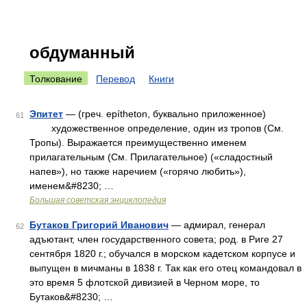
обдуманный
Толкование
Перевод
Книги
Эпитет
— (греч. epítheton, буквально приложенное)
61
художественное определение, один из тропов (См.
Тропы). Выражается преимущественно именем
прилагательным (См. Прилагательное) («сладостный
напев»), но также наречием («горячо любить»),
именем&#8230; …
Большая советская энциклопедия
Бутаков Григорий Иванович
— адмирал, генерал
62
адъютант, член государственного совета; род. в Риге 27
сентября 1820 г.; обучался в морском кадетском корпусе и
выпущен в мичманы в 1838 г. Так как его отец командовал в
это время 5 флотской дивизией в Черном море, то
Бутаков&#8230; …