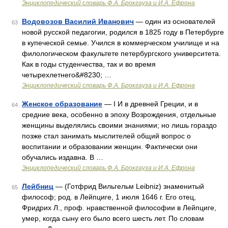
Энциклопедический словарь Ф.А. Брокгауза и И.А. Ефрона
Водовозов Василий Иванович
— один из основателей
63
новой русской педагогии, родился в 1825 году в Петербурге
в купеческой семье. Учился в коммерческом училище и на
филологическом факультете петербургского университета.
Как в годы студенчества, так и во время
четырехлетнего&#8230; …
Энциклопедический словарь Ф.А. Брокгауза и И.А. Ефрона
Женское образование
— I И в древней Греции, и в
64
средние века, особенно в эпоху Возрождения, отдельные
женщины выделялись своими знаниями; но лишь гораздо
позже стал занимать мыслителей общий вопрос о
воспитании и образовании женщин. Фактически они
обучались издавна. В …
Энциклопедический словарь Ф.А. Брокгауза и И.А. Ефрона
Лейбниц
— (Готфрид Вильгельм Leibniz) знаменитый
65
философ; род. в Лейпциге, 1 июля 1646 г. Его отец,
Фридрих Л., проф. нравственной философии в Лейпциге,
умер, когда сыну его было всего шесть лет. По словам