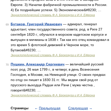
Европе. 3) Начатки фабричной промышленности в России.
4) Ее позднейшие успехи. 5) Экономическое&#8230; …
Энциклопедический словарь Ф.А. Брокгауза и И.А. Ефрона
Бутаков, Григорий Иванович
— адмирал, генерал
69
адъютант, член государственного совета; род. в Риге 27
сентября 1820 г.; обучался в морском кадетском корпусе и
выпущен в мичманы в 1838 г. Так как его отец командовал в
это время 5 флотской дивизией в Черном море, то
Бутаков&#8230; …
Энциклопедический словарь Ф.А. Брокгауза и И.А. Ефрона
Пушкин, Александр Сергеевич
— величайший русский
70
поэт, род. 26 мая 1799 г., в четверг, в день Вознесения
Господня, в Москве, на Немецкой улице. О своих предках
по отцу он пишет в 1830 31 гг.: Мы ведем свой род от
прусского выходца Радши или Рачи ( мужа честна ,
говорит&#8230; …
Энциклопедический словарь Ф.А. Брокгауза и И.А. Ефрона
Страницы
←
Предыдущая
Следующая
→