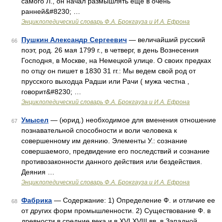
самого Л., он начал размышлять еще в очень
ранней&#8230; …
Энциклопедический словарь Ф.А. Брокгауза и И.А. Ефрона
Пушкин Александр Сергеевич
— величайший русский
66
поэт, род. 26 мая 1799 г., в четверг, в день Вознесения
Господня, в Москве, на Немецкой улице. О своих предках
по отцу он пишет в 1830 31 гг.: Мы ведем свой род от
прусского выходца Радши или Рачи ( мужа честна ,
говорит&#8230; …
Энциклопедический словарь Ф.А. Брокгауза и И.А. Ефрона
Умысел
— (юрид.) необходимое для вменения отношение
67
познавательной способности и воли человека к
совершенному им деянию. Элементы У.: сознание
совершаемого, предвидение его последствий и сознание
противозаконности данного действия или бездействия.
Деяния …
Энциклопедический словарь Ф.А. Брокгауза и И.А. Ефрона
Фабрика
— Содержание: 1) Определение Ф. и отличие ее
68
от других форм промышленности. 2) Существование Ф. в
древности в средние века и в XVI XVIII вв. в Западной